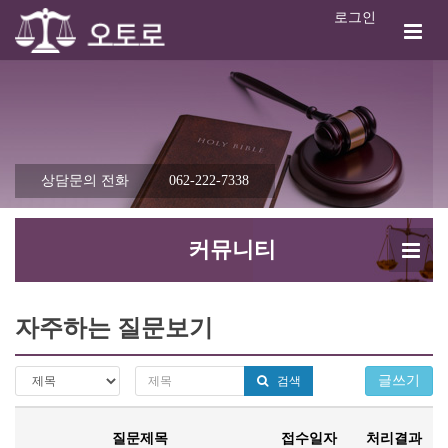
로그인
상담문의 전화
062-222-7338
커뮤니티
자주하는 질문보기
글쓰기
검색
질문제목
접수일자
처리결과