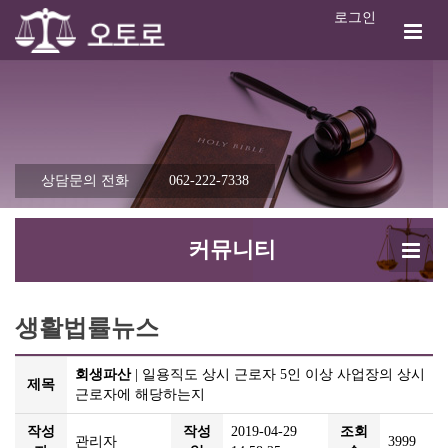
로그인
상담문의 전화
062-222-7338
커뮤니티
생활법률뉴스
회생파산
| 일용직도 상시 근로자 5인 이상 사업장의 상시
제목
근로자에 해당하는지
작성
작성
2019-04-29
조회
관리자
3999